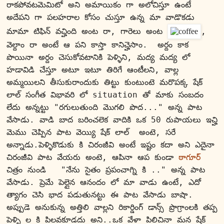
రాకపోవటమెమిటో అని అమాయికం గా అలోచిస్తూ ఉంటే 
అదేపని గా పలహరాల కోసం చుస్తూ ఉన్న మా వాడొకడు 
మామా టిఫిన్ వచ్హింది అంట రా, గారెలు అంట 
, 
వెల్దాం రా అంటే ఆ పని కాస్తా కానిచ్హెసాం.  అర్దం కాక 
పొయినా అర్దం చెసుకోవటానికి పెళ్ళిని, మద్య మద్య లో 
హడావిడి చేస్తూ అటూ ఇటూ తిరిగే ఆంటీలని, వాల్ల 
అమ్మయిలని తీసుకురాందుకు తిట్టు కుంటుంటె మరొపక్క షేక్ 
లాల్ సంగీత విభావరి లో situation తో మాకు సంబదం 
లేదు అన్నట్టు "రగులుతుంది మొగలి పొద..." అన్న పాట 
వేసాడు. వాడి బాద బరించలెక వాదికి ఒక 50 రుపాయలు ఇచ్హి 
మెము చెప్పిన పాట వెయ్యి షేక్ లాల్  అంటె, సరే 
అన్నాడు.పెళ్ళికొడుకు కి చిరంజీవి అంటే ఇష్టం కదా అని ఎదైనా 
చిరంజీవి పాట వేయరు అంటె, ఆపినా ఆప కుండా 
ఠాగూర్
చిత్రం నుండి   "నేను సైతం ప్రపంచాగ్ని కి .." అన్న పాట 
వేసాడు. ప్రెమే పెల్లైన ఆనందం లో మా వాడు ఉంటే, ఎదో 
త్యాగం చెసి భాద పడుతునట్టు ఈ పాట వేసాడు బాషా. 
అప్పుడె అనుకున్న అత్తిలి వాల్లని రికార్డింగ్ డాన్స్ ప్రొగ్రాంలకి తప్ప 
పెళ్ళి ల కి పిలవకూడదు అని..ఒక వేళా పిలిచినా మన షేక్ 