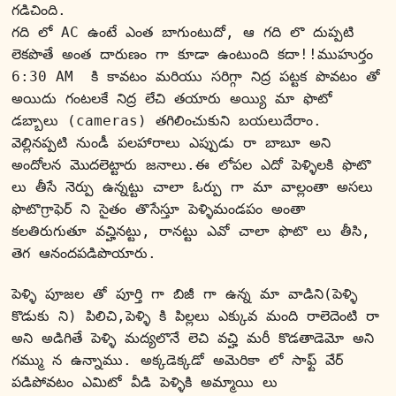
గడిచింది.
గది లో AC ఉంటే ఎంత బాగుంటుదో, ఆ గది లొ దుప్పటి 
లెకపొతే అంత దారుణం గా కూడా ఉంటుంది కదా!!ముహుర్తం 
6:30 AM  కి కావటం మరియు సరిగ్గా నిద్ర పట్టక పొవటం తో 
అయిదు గంటలకే నిద్ర లేచి తయారు అయ్యి మా ఫొటో 
డబ్బాలు (cameras) తగిలించుకుని బయలుదేరాం.
వెల్లినప్పటి నుండీ పలహారాలు ఎప్పుడు రా బాబూ అని 
అందోలన మొదలెట్టారు జనాలు.ఈ లోపల ఎదో పెళ్ళిలకి ఫొటొ 
లు తీసే నెర్పు ఉన్నట్టు చాలా ఓర్పు గా మా వాల్లంతా అసలు 
ఫొటొగ్రాఫెర్ ని సైతం తొసేస్తూ పెళ్ళిమండపం అంతా 
కలతిరుగుతూ వచ్హినట్టు, రానట్టు ఎవో చాలా ఫొటొ లు తీసి, 
తెగ ఆనందపడిపొయారు. 
పెళ్ళి పూజల తో పూర్తి గా బిజీ గా ఉన్న మా వాడిని(పెళ్ళి 
కొడుకు ని) పిలిచి,పెళ్ళి కి పిల్లలు ఎక్కువ మంది రాలెదెంటి రా 
అని అడిగితే పెళ్ళి మద్యలొనే లెచి వచ్హి మరీ కొడతాడెమో అని 
గమ్ము న ఉన్నాము. అక్కడెక్కడో అమెరికా లో సాఫ్ట్ వేర్ 
పడిపోవటం ఎమిటో వీడి పెళ్ళికి అమ్మాయి లు 