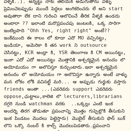
వీళ్ళకి..). అన్నట్టు నాకు తెలియక అడుగుతాను వీళ్ళు 
ప్రెమించెటప్పుడు ముందే పెద్దలు అంగికరించరు లే అని start 
అవుతారా లేక దాని గురించి ఆలొచించే తీరిక వీళ్ళకి ఉండదు 
అంటారా ?? ఇలాంటి మరొప్రపంచపు జంటలకి, ఒక్క సారిగా 
ఇంటిల్లపాది "Ohh Yes, right right" అంటే?? 
ఇంకేముంది ఈ కాలం లో కూడా ఎదొ MO వచ్చినట్టు, 
ఇండియా, అమెరికా కి తన work ని 
outsource 
చెసినట్టు, KCR అంధ్రా కి, YSR తెలంగాణ కి CM అయినట్టు, 
ఇంకా ఎదో ఎదో అయినట్టు మొత్తానికి అశ్చర్యమైన అనందం లొ 
అయోమయం గా అలొచిస్తూ కుర్చుంటారు.ఇలా అశ్చర్యమైన 
అనందం లొ అయోమయం గా అలొచిస్తూ ఉన్నారు అంటే వాళ్ళు 
మన లోకం లోకి వచినట్టే మరి... ఆ అప్పుడు గుర్థుకు వస్తారు 
friends అంతా ...(ఎవరెవరు support ఎవరెవరు 
oppose,ఛుట్టాలు,కాలెజి లొ lecturers,librarians 
దగ్గరి నుండి watchman వరకు  ..ఒక్కల్లు ఎంటి ఇంక 
అందర్ని తిరగ తొడుతూ ప్రపంచాన్ని మొత్తం గుప్పెట్లొకి తీసుకుని 
ఇంక పిండటం మొదలు పెట్టెస్తారు) మొబైల్ తీసుకుని ఫొన్ బుక్ 
లొని ఒక్కొ నంబర్ కి కాల్స్ మొదలుపెడతారు.
ఫ్రపంచాని 