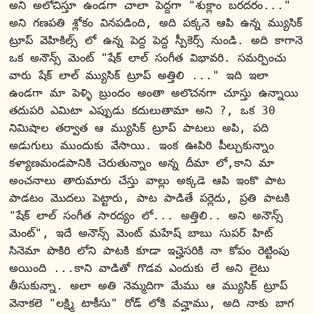
అని అలోచిస్తూ ఉండగా చాలా పెద్దగా "శుక్లాం బరదరం..." 
అని గణపతి శ్లోకం వినపడింది, అది పక్కనె ఆపి ఉన్న మ్యుసిక్ 
ట్రూప్ వెహికిల్స్ లో ఉన్న పెద్ద పెద్ద స్పీకెర్స్ నుండి. అది కాగానె 
ఒక అనౌన్స్ మెంట్ "షేక్ లాల్ సంగీత విభావరి. సమర్పించు 
వారు షేక్ లాల్ మ్యుసిక్ ట్రూప్ అత్తిలి ..." ఇది ఇలా 
ఉండగా మా పెళ్ళి బ్రుందం అంతా అలొచనగా చూస్తు ఉన్నాయి 
తదుపరి ఎమిటా ఎప్పుడు కదులుతామా అని ?, ఒక 30 
నిమిషాల తర్వాత ఆ మ్యుసిక్ ట్రూప్ పాటలు అపి, పది 
అడుగులు ముందుకు వేసాయి. ఇంక ఊపిరి పీల్చుకున్నాం 
కళ్యాణమండపానికి చెరుతున్నాం అన్న దీమా లో,కాని మా 
అంచనాలు తారుమారు చేస్తు వాల్లు అక్కడె ఆపి ఇంకొ పాట 
పాడటం మొదలు పెట్టారు, పాట పాడితే పర్లెదు, ప్రతి పాటకి 
"షేక్ లాల్ సంగీత సారద్యం లో... అత్తిలి.. అని అనౌన్స్ 
మెంట్", ఇదే అనౌన్స్ మెంట్ మహేష్ బాబు సుపర్ హిట్ 
సినెమా పొకిరి లోని పాటకి కూడా ఇచ్హెసరికి నా కోపం రెట్టింపు 
అయింది ...కాని వాడితో గొడవ ఎందుకు లే అని లైటు 
తీసుకున్నా. అలా అతి నెమ్మదిగా మేము ఆ మ్యుసిక్ ట్రూప్ 
వెనాకలె "లక్ష్మి టాకీసు" రోడ్ లోకి వచ్హాము, అది నాకు బాగ 