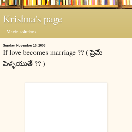
Krishna's page
...Mavin solutions
Sunday, November 16, 2008
If love becomes marriage ?? ( ప్రెమే
పెళ్ళయుతే ?? )