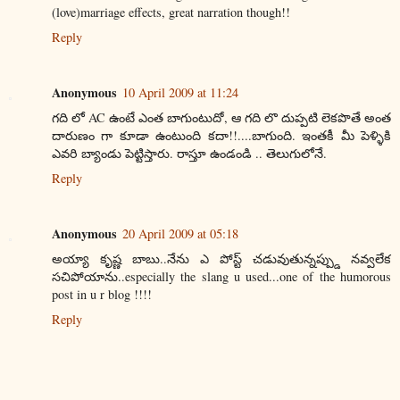
(love)marriage effects, great narration though!!
Reply
Anonymous
10 April 2009 at 11:24
గది లో AC ఉంటే ఎంత బాగుంటుదో, ఆ గది లొ దుప్పటి లెకపొతే అంత
దారుణం గా కూడా ఉంటుంది కదా!!....బాగుంది. ఇంతకీ మీ పెళ్ళికి
ఎవరి బ్యాండు పెట్టిస్తారు. రాస్తూ ఉండండి .. తెలుగులోనే.
Reply
Anonymous
20 April 2009 at 05:18
అయ్యా కృష్ణ బాబు..నేను ఎ పోస్ట్ చడువుతున్నప్ప్డు నవ్వలేక
సచిపోయాను..especially the slang u used...one of the humorous
post in u r blog !!!!
Reply