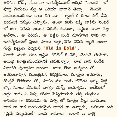
తెలిసిన రోడ్, నేను నా ఇంటర్మీడియట్ ఇక్కడె "నలంద" లో 
పూర్తి చెయటం వల్ల ఆ ఎరియా బాగానె తెల్సు . వెంటనె 
సంసయించకుండా కారు దిగి మా  గ్యాంగ్ కి కూడ ఫొన్ చీసి 
బయటకి రమ్మని చెప్పాను. అంతా కలిసి లక్ష్మి టాకీసు సెంటర్ 
లో బగా ఫేమస్ అయిన పెరుగు టమటా, బజ్జీలు నానా చెత్తా 
తినేసాం. ఆ ఎరీయ, ఆ బజ్జీల బండి చూడగానె నాకు నా 
ఇంటర్మీడియట్ ఫ్రెండు సాయి దత్తు,నేను చేసిన అల్లరి అంతా 
గుర్తు వచ్హింది.ఎదెమైన "
Old is Bold
".
ఎలాగు మాకు రూం ఇచ్హిన హొటెల్ కి చేరి, వెంటనె తయారు 
అయ్యి కళ్యాణమండపానికి చెరుకున్నాం, లాల్ బాష సంగీత 
విభావరి పుణ్యమా అంటూ  బాగా లేటు అవ్వటం తో 
జరిపించాల్సిన ముఖ్యమైన కర్యక్రమాలు మాత్ర్రం జరిపారు, 
రెసెప్షన్ లేకపొటం తో, పాపం మా వాడు బొలెడు ఖర్చు పెట్టి 
కొన్న సూటు వేసుకునే భాగ్యం మిస్స్ అయ్యాడు. అదేమిటో 
అర్దం కాదు ఏ పెళ్ళి లోనూ పెళ్ళికూతురు తల్లి-తండ్రులు 
అనందం గా కనపడరు.ఈ పెళ్ళి లో మాత్రం వీల్లు మాములు 
బాద గా కాక బయంకరమైన బాదగ గా ఉన్నారు, బహుసా అది 
"ప్రెమే పెళ్ళయుతే" వలన గామోలు. అలాగ ఆ రాత్రి 