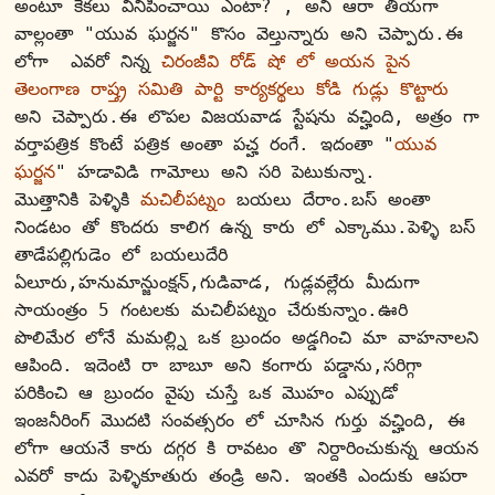
అంటూ కెకలు వినిపించాయి ఎంటా? , అని ఆరా తీయగా 
వాల్లంతా "యువ ఘర్జన" కొసం వెల్తున్నారు అని చెప్పారు.ఈ 
లోగా  ఎవరో నిన్న 
చిరంజీవి రోడ్ షో లో అయన పైన 
తెలంగాణ రాష్త్ర సమితి పార్టి కార్యకర్థలు కోడి గుడ్లు కొట్టారు
అని చెప్పారు.ఈ లొపల విజయవాడ స్టేషను వచ్హింది, అత్రం గా 
వర్తాపత్రిక కొంటే పత్రిక అంతా పచ్హ రంగే. ఇదంతా "
యువ 
ఘర్జన
" హడావిడి గామోలు అని సరి పెటుకున్నా.
మొత్తానికి పెళ్ళికి 
మచిలీపట్నం
 బయలు 
దేరాం
.బస్ అంతా 
నిండటం తో కొందరు కాలి
గ
 ఉన్న కారు లో ఎక్కాము.పెళ్ళి బస్ 
తాడేపల్లిగుడెం లో బయలుదేరి 
ఏలూరు,హనుమాన్జుంక్షన్,గుడివాడ, గుడ్లవల్లేరు మీదుగా 
సాయంత్రం 5 గంటలకు మచిలీపట్నం చేరుకున్నాం.ఊరి 
పొలిమేర లోనే మమల్ల్ని ఒక బ్రుందం అడ్డగించి మా వాహనాలని 
ఆపింది. ఇదెంటి రా బాబూ అని కంగారు పడ్డాను,సరిగ్గా 
పరికించి ఆ బ్రుందం వైపు చుస్తే ఒక మొహం ఎప్పుడో 
ఇంజనీరింగ్ మొదటి సంవత్సరం లో చూసిన గుర్తు వచ్హింది, ఈ 
లోగా ఆయనే కారు దగ్గర కి రావటం తొ నిర్దారించుకున్న ఆయన 
ఎవరో కాదు పెళ్ళికూతురు తండ్రి అని. ఇంతకి ఎందుకు ఆపరా 