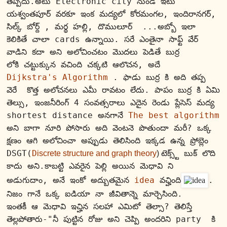
తప్పదు.అటు Electronic city నుండి ఇటు 
యశ్వంతపూర్ వరకూ ఇంక మద్యలో కోరమంగల, ఇందిరానగర్, 
సిల్క్ బోర్ద్ , మర్థ హల్లి, దొములూర్  ...అబ్బో ఇలా 
కెలికితే చాలా cards ఉన్నాయి. సరే ఎంతైనా సాఫ్ట్ వేర్ 
వాడిని కదా అని అలోచించటం మొదలు పెడితే బుర్ర 
లోకి చట్టుక్కున వచింది చక్కటి ఆలొచన, అదే  
Dijkstra's Algorithm
 . ఫాడు బుర్ర కి అది తప్ప 
వెరే  కొత్త అలోచనలు ఎమీ రావటం లేదు. పాపం బుర్ర కి ఏమి 
తెల్సు, ఇంజనీరింగ్ 4 సంవత్సరాలు ఎదైన రెండు ప్లేసెస్ మద్య 
shortest distance అనగానే 
The best algorithm
అని బాగా నూరి పోసారు అది వెంటనె పొతుందా మరీ? ఒక్క 
క్షణం ఆగి అలోచించా అప్పుడు తెలిసింది ఇక్కడ ఉన్న ప్రోబ్లెం 
DSGT(
D
టెక్స్ట్ బుక్ లొది 
iscrete structure and graph theory
) 
కాదు అని.కాబట్టి ఎవరైన పెల్లి అయిన మెధావి ని 
అడుగుదాం, అనే ఇంకో అద్బుతమైన 
idea
 వఛ్హింది
. 
నిజం గానే ఒక్క ఐడియా నా జీవితాన్నె మార్చెసింది.
ఇంతకీ ఆ మెధావి ఇచ్హిన సలహా ఎమిటో తెల్సా? తెలిస్తే 
తెల్లపోతారు-"నీ పుట్టిన రోజు అని చెప్పి అందరిని party  కి 