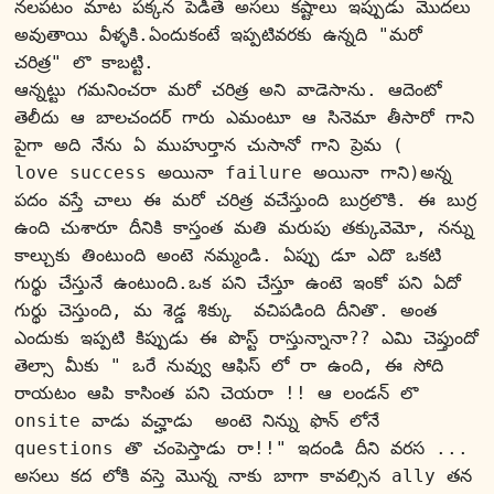
నలపటం మాట పక్కన పెడితే అసలు కష్టాలు ఇప్పుడు మొదలు 
అవుతాయి వీళ్ళకి.ఏందుకంటే ఇప్పటివరకు ఉన్నది "మరో 
చరిత్ర" లొ కాబట్టి.
ఆన్నట్టు గమనించరా మరో చరిత్ర అని వాడెసాను. ఆదెంటో 
తెలీదు ఆ బాలచందర్ గారు ఎమంటూ ఆ సినెమా తీసారో గాని 
పైగా అది నేను ఏ ముహుర్తాన చుసానో గాని ప్రెమ ( 
love 
success
 అయినా 
failure 
అయినా గాని)అన్న 
పదం వస్తే చాలు ఈ మరో చరిత్ర వచేస్తుంది బుర్రలొకి. ఈ బుర్ర 
ఉంది చుశారూ దీనికి కాస్తంత మతి మరుపు తక్కువెమో, నన్ను 
కాల్చుకు తింటుంది అంటె నమ్మండి. ఏప్పు డూ ఎదొ ఒకటి 
గుర్థు చేస్తునే ఉంటుంది.ఒక పని చేస్తూ ఉంటె ఇంకో పని ఏదో 
గుర్థు చెస్తుంది, మ శెడ్డ శిక్కు  వచిపడింది దీనితొ. అంత 
ఎందుకు ఇప్పటి కిప్పుడు ఈ పొస్ట్ రాస్తున్నానా?? ఎమి చెప్తుందో 
తెల్సా మీకు " ఒరే నువ్వు ఆఫిస్ లో రా ఉంది, ఈ సోది 
రాయటం ఆపి కాసింత పని చెయరా !! ఆ లండన్ లొ 
onsite వాడు వచ్హాడు  అంటె నిన్ను ఫొన్ లోనే 
questions తొ చంపెస్తాడు రా!!" ఇదండి దీని వరస ... 
అసలు కద లోకి వస్తె మొన్న నాకు బాగా కావల్సిన ally తన 