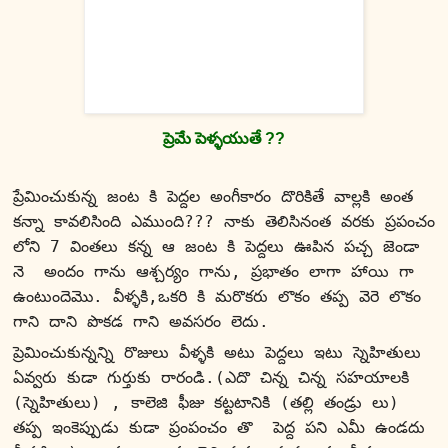
ప్రెమే పెళ్ళయుతే ??
ప్రేమించుకున్న జంట కి పెద్దల అంగీకారం దొరికితే వాల్లకి అంత 
కన్నా కావలిసింది ఎముంది??? నాకు తెలిసినంత వరకు ప్రపంచం 
లోని 7 వింతలు కన్న ఆ జంట కి పెద్దలు ఊపిన పచ్చ జెండా 
నె  అందం గాను ఆశ్చర్యం గాను, ప్రభాతం లాగా హాయి గా 
ఉంటుందెమొ. వీళ్ళకి,ఒకరి కి మరొకరు లొకం తప్ప వెరె లొకం 
గాని దాని పొకడ గాని అవసరం లెదు.
ప్రెమించుకున్నన్ని రొజులు వీళ్ళకి అటు పెద్దలు ఇటు స్నెహితులు 
ఏవ్వరు కుడా గుర్తుకు రారండి.(ఎదొ చిన్న చిన్న సహయాలకి 
(స్నెహితులు) , కాలెజి ఫీజు కట్టటానికి (తల్లి తండ్రు లు) 
తప్ప ఇంకెప్పుడు కుడా ప్రంపంచం తొ  పెద్ద పని ఎమీ ఉండదు 