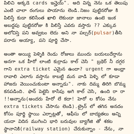
పిలిచి అక్కడె cards ఇచ్హెయ్". అది విన్న నెను ఒక తెలుపు 
ఎంటి చాలా రంగులు పొయాను లెండి.నిజం పుట్టినరోజు కి 
పిలిస్తే కుడా కలిసేంత ఖాలి లెకుండా జానాలు ఉంటె ఇంక 
అబద్దపు పుట్టినరోజు కి పిలిస్తే ఎవరు వస్తారు ?? ఎక్కువ 
అలోచిస్తె పని అవ్వటం లెదు అని నా పల్సర్(
pulsar
)తీసి 
పరారు అయ్యా, పని పూర్థి చేసా.
అంతా అయ్యి పెళ్ళికి రెండు రోజులు ముందు బయలుదేర్తాను 
అనగా ఒక హీరో లాంటి కుర్రాడు కాల్ చెసి " బ్రథెర్ నీ దగ్గర 
గాని extra ticket ఎమైన ఉందా? urgent గా అంధ్రా 
రావాలి ఎలాగు వస్తాను కాబట్టి మన వాడి పెళ్ళి లో కూడా 
హాజరు వెయించుకుంటా అన్నాడు". నాకు దిమ్మ తిరిగి బొమ్మ 
కనపడింది. ఫొన్ పెట్టెసి కాసేపు అగి కాల్ చెసి, ఉంది రా రా 
!!అన్నాను(అందరు హేరో లే కదా! హెరో ల కోసం నేను 
extra tickets చేసాను లెండి).ట్రైన్ లో తగిన అనదం 
కోసం పూర్థి స్థాయి ఎర్పాట్లతో, ఆఫీసు లో బాద్యతలు అన్ని 
యదా విదిన ముగించి భారి బరువుల బ్యాగేజి తో శకట 
స్థానానికి(railway station) చేరుకున్నాం - 
నేను, 
నా 