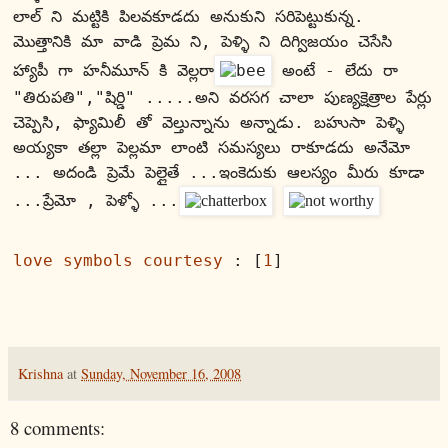
లాల్ ని మట్టికి పిలవకూడదు అనుకుని సరిపెట్టుకున్న.
మొత్తానికి మా వాడి ప్రెమ ని, పెళ్ళి ని దిగ్విజయం చెసేసి 
హ్యాపీ గా హనీమూన్ కి వెల్లరా
 అంటే - లేదు రా 
"తిరుపతి","షిర్డి" .....అని వరసగ చాలా పుణ్యక్షెత్రాల పేర్లు 
చెప్పెసి, ఫ్యామిలీ తో వెల్తున్నాను అన్నాడు. బహుసా పెళ్ళి 
అయ్యకా తల్లా పెల్లమా లాంటి సమస్యలు రాకూడదు అనేమో 
... 
అదండి ప్రెమే పెల్లైతే ...ఇంకెదుకు ఆలస్యం మీరు కూడా 
...ప్రేమో , పెళ్ళో ...
love symbols courtesy
 : [
1
]
Krishna
at
Sunday, November 16, 2008
8 comments: