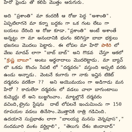
హేరో ఫ్రెండు తో కలిపి మొత్తం ఆరుగురు.
అది "ప్రశాంతి" మా కందరికీ ఆ రోజు పెద్ద "అశాంతి". 
ఏప్పటిలాగనె మా కన్నా బద్దకం గా ఒక గంట లేటు గా 
బయలు దేరింది ఆ రోజు కూడా."ప్రశాంతి" అంటే అశాంతే 
అన్నట్టు గా మా అనందానికి భంగం కలిగిస్తూ బాబా భక్తులు 
భజనలు మొదలు పెట్టారు. ఈ లోపల మా హేరొ 
పొకిరి
 లో 
వేణు మాదవ్ లాగా "బాబ్ బాబ్" అని గొడవ  చేస్తూ ఆకలో 
"
క్రుష్ణ బాబూ
" అంటు ఆర్థనాదాలు మొదలెట్టాడు. మా బ్యాచ్ 
లొ ఒకడు కొంచం సేపటి లో "దర్మవరం" వస్తుంది అప్పటి వరకు 
ఉండు అన్నాడు. వెంటనే కంగారు గా నాకు ఇచ్హిన టికెట్ 
దర్మవరం వరకేనా ??  అని అయొమయం గా అడిగాడు మన 
హేరో ? కాదులేరా దర్మవరం లో వడలు చాలా బాగుంటాయి 
కుమ్మెద్దు లే అని బుజ్జగించాం. మాట్టల్లొనే దర్మవరం 
వచింది,ట్రైను స్టేషను  దాటే లోపలనే ఇంచుమించు గా 150 
రూపయల వడలు తినేసాం.మొత్తానికి రాత్రి గడిచింది.  
ఉదయానె సుప్రభాతం లాగా "బాలయ్య మనసు వెన్నపూస"," 
నందమూరి వంశం వర్దిల్లాలి", "తెలుగు దేశం జిందాబాద్" 