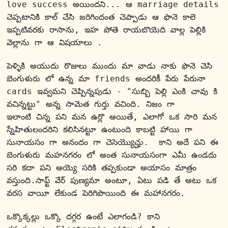
love success అయిందని... ఆ marriage details 
చెప్పటానికి కాల్ చేసి జరిగిందంత చెప్పాడు ఆ ఫొనె కాలె 
ఇప్పటివరకు రాసాను, ఇహ పోతె రాయబొయెది వాల్ల పెల్లికి 
వెల్లాను గా ఆ విషయాలు .
పెళ్ళికి అయుదు రొజులు ముందు మా వాడు నాకు ఫొనె చెసి 
బెంగుళురు లో ఉన్న మా friends అందరికీ పేరు పేరునా 
cards ఇవ్వమని చెప్పిన్నపుడు - "సుబ్బి పెల్లి ఎంకి చావు కి 
వచిన్నట్టు" అన్న సామెత గుర్తు వచింది. నిజం గా 
ఇలాంటి చిన్న పని మన ఉర్లొ అయితే, ఎలాగో ఒక సారి మన 
స్నేహితులందరిని కలిసినట్టూ ఉంటుంది కాబట్టి హాయి గా 
సునాయసం గా అనందం గా చెసెయ్యొచ్హు.  కాని అదే పని ఈ 
బెంగుళురు మహనగరం లో అంత సునాయసంగా ఎమీ ఉండదు 
సరి కదా పని అయ్యె సరికి తప్పకుండా అయాసం మాత్రం 
వస్తుంది.సాఫ్ట్ వేర్ పుణ్యమా అంటూ, ఏటు పడి తే అటు ఒక 
వరస వాయీ లేకుండ పెరిగిపొయింది ఈ మహానగరం.
ఒక్కొక్కల్లు ఒక్కొ దగ్గర ఉంటే ఎలాగండి? కాని 